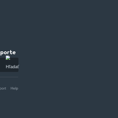
pporte
ort
Help